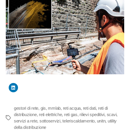
gestori di rete
,
gis
,
mmlab
,
reti acqua
,
reti dati
,
reti di
distribuzione
,
reti elettriche
,
reti gas
,
rilievi speditivi
,
scavi
,
Tag
servizi a rete
,
sottoservizi
,
teleriscaldamento
,
unitn
,
utility
della distribuzione