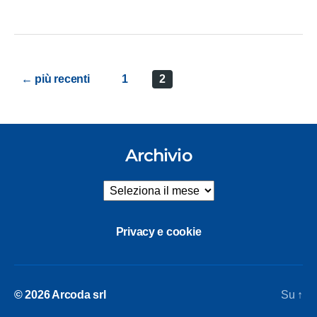
Paginazione
←
più recenti
1
2
degli
articoli
Archivio
Archivio
Privacy e cookie
© 2026
Arcoda srl
Su
↑