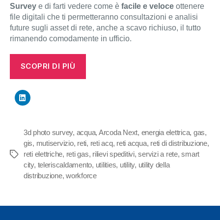
Survey
e di farti vedere come è
facile e veloce
ottenere
file digitali che ti permetteranno consultazioni e analisi
future sugli asset di rete, anche a scavo richiuso, il tutto
rimanendo comodamente in ufficio.
SCOPRI DI PIÙ
3d photo survey
,
acqua
,
Arcoda Next
,
energia elettrica
,
gas
,
gis
,
mutiservizio
,
reti
,
reti acq
,
reti acqua
,
reti di distribuzione
,
reti elettriche
,
reti gas
,
rilievi speditivi
,
servizi a rete
,
smart
Tag
city
,
teleriscaldamento
,
utilities
,
utility
,
utility della
distribuzione
,
workforce