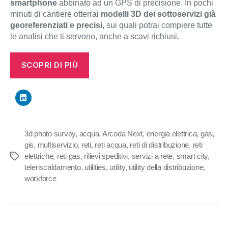
smartphone
abbinato ad un GPS di precisione. In pochi
minuti di cantiere otterrai
modelli 3D dei sottoservizi già
georeferenziati e precisi,
sui quali potrai compiere tutte
le analisi che ti servono, anche a scavi richiusi.
SCOPRI DI PIÙ
3d photo survey
,
acqua
,
Arcoda Next
,
energia elettrica
,
gas
,
gis
,
multiservizio
,
reti
,
reti acqua
,
reti di distribuzione
,
reti
elettriche
,
reti gas
,
rilievi speditivi
,
servizi a rete
,
smart city
,
Tag
teleriscaldamento
,
utilities
,
utility
,
utility della distribuzione
,
workforce