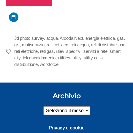
3d photo survey
,
acqua
,
Arcoda Next
,
energia elettrica
,
gas
,
gis
,
mutiservizio
,
reti
,
reti acq
,
reti acqua
,
reti di distribuzione
,
reti elettriche
,
reti gas
,
rilievi speditivi
,
servizi a rete
,
smart
Tag
city
,
teleriscaldamento
,
utilities
,
utility
,
utility della
distribuzione
,
workforce
Archivio
Archivio
Privacy e cookie