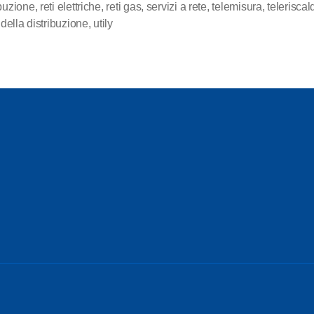
ibuzione
,
reti elettriche
,
reti gas
,
servizi a rete
,
telemisura
,
telerisca
y della distribuzione
,
utily