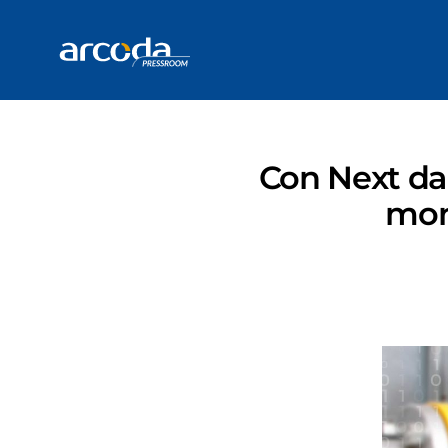
Con Next da o
moni