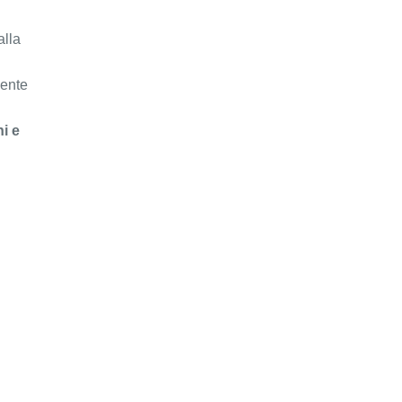
alla
mente
hi e