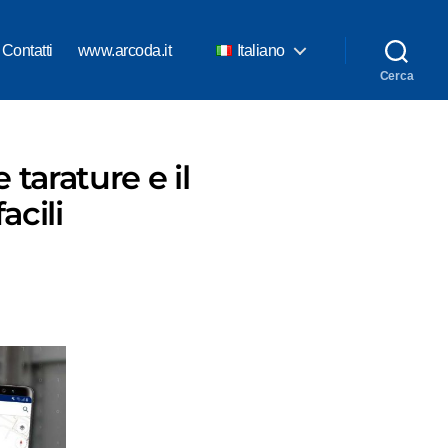
Contatti
www.arcoda.it
Italiano
Cerca
 tarature e il
acili