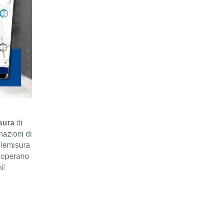
sura
di
mazioni di
telemisura
e operano
i!