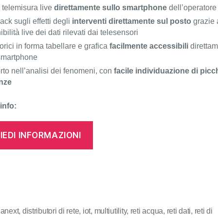
i telemisura live
direttamente sullo smartphone
dell’operatore
ck sugli effetti degli
interventi direttamente sul posto
grazie 
bilità live dei dati rilevati dai telesensori
torici in forma tabellare e grafica
facilmente accessibili
diretta
 smartphone
to nell’analisi dei fenomeni, con
facile individuazione di picc
nze
info:
IEDI INFORMAZIONI
danext
,
distributori di rete
,
iot
,
multiutility
,
reti acqua
,
reti dati
,
reti di