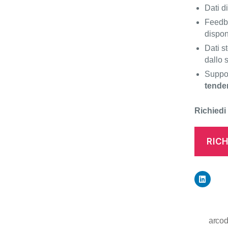
Dati d
Feedba
disponi
Dati s
dallo
Suppor
tende
Richiedi 
RICH
arco