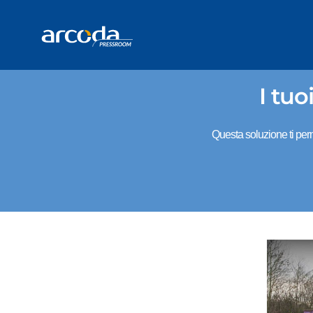
I tu
Questa soluzione ti perm