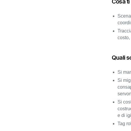
Cosa ti
Scenar
coordi
Tracc
costo,
Quali s
Si man
Si mig
consap
servon
Si cos
costrue
e di i
Tag ro