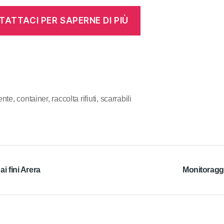
ATTACI PER SAPERNE DI PIÙ
ente
,
container
,
raccolta rifiuti
,
scarrabili
i fini Arera
Monitoraggio