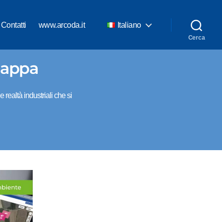
Contatti
www.arcoda.it
Italiano
Cerca
mappa
realtà industriali che si