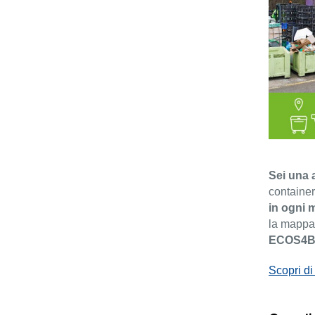
Sei una 
container
in ogni 
la mappat
ECOS4B
Scopri di