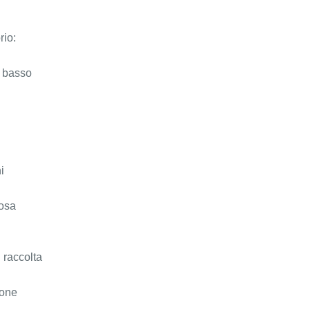
rio:
 basso
​
cosa
i raccolta
one​