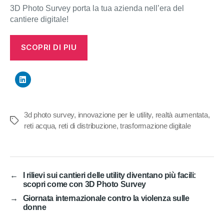
3D Photo Survey porta la tua azienda nell’era del
cantiere digitale!
SCOPRI DI PIU
3d photo survey
,
innovazione per le utility
,
realtà aumentata
,
Tag
reti acqua
,
reti di distribuzione
,
trasformazione digitale
←
I rilievi sui cantieri delle utility diventano più facili:
scopri come con 3D Photo Survey
→
Giornata internazionale contro la violenza sulle
donne