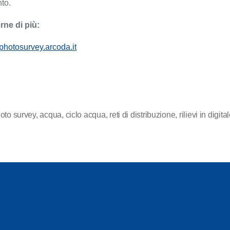
nto.
rne di più:
dphotosurvey.arcoda.it
oto survey
,
acqua
,
ciclo acqua
,
reti di distribuzione
,
rilievi in digita