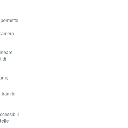
e permette
ocamera
lineare
à di
lumi;
 tramite
ccessibili
delle