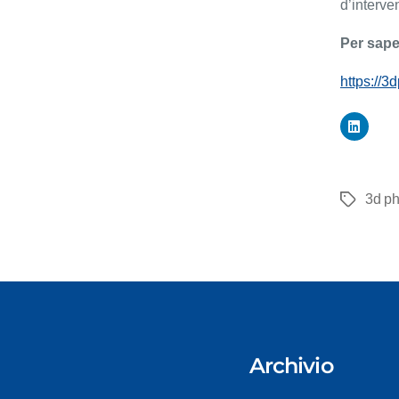
d’interve
Per sape
https://3
3d ph
Tag
Archivio