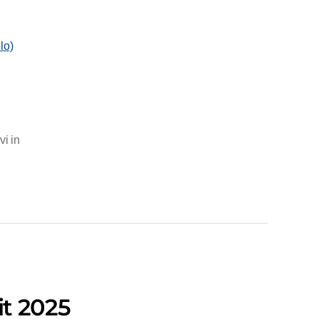
lo)
evi in
t 2025