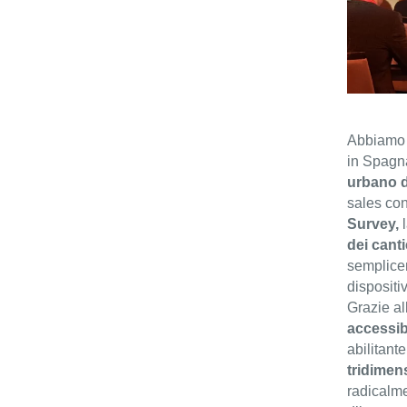
Abbiamo 
in Spagna
urbano d
sales con
Survey,
l
dei canti
semplicem
dispositi
Grazie al
accessibi
abilitant
tridimen
radicalme