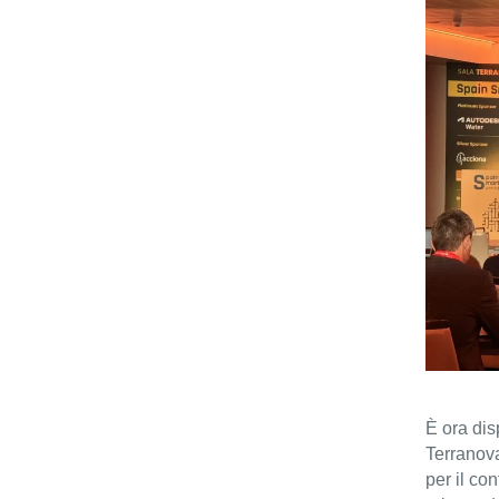
È ora dis
Terranov
per il co