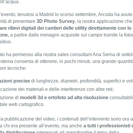
ll’acqua.
’evento, tenutosi a Madrid lo scorso settembre, Arcoda ha avuto
nità di presentare
3D Photo Survey
, la nostra applicazione ch
are rilievi digitali dei cantieri delle utility direttamente con lo
one,
a partire dalle immagini acquisite sul campo tramite la fot
sitivo.
nto ha permesso alla nostra sales consultant Ana Serna di sotto
istema consenta di ottenere, in pochi minuti, una grande quantit
oni tecniche:
azioni precise
di lunghezze, diametri, profondità, superfici e vo
icazione dei materiali e delle interferenze con altre reti;
azione di
modelli 3d e ortofoto ad alta risoluzione
consultabili
tale web cartografico.
la pubblicazione del video, i contenuti dell’intervento sono ora a
a chi era presente all’evento, ma anche
a tutti i professionisti 
ella distribuzione
interessati ad approfondire il tema della