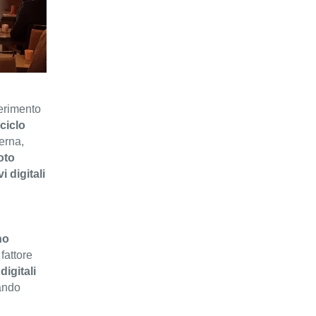
ferimento
 ciclo
erna,
oto
i digitali
no
fattore
digitali
mando