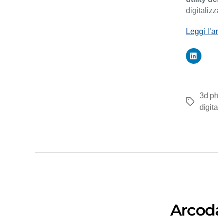
digitalizz
Leggi l’a
3d ph
Tag
digita
Arcod