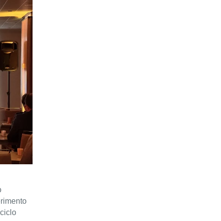
o
erimento
ciclo