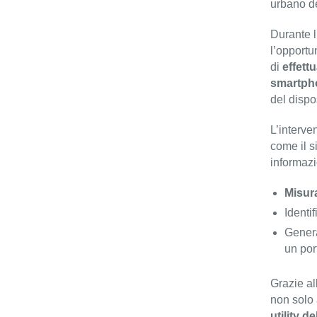
urbano de
Durante l
l’opportu
di
effettu
smartph
del dispo
L’interve
come il s
informazi
Misur
Identif
Gener
un por
Grazie al
non solo 
utility d