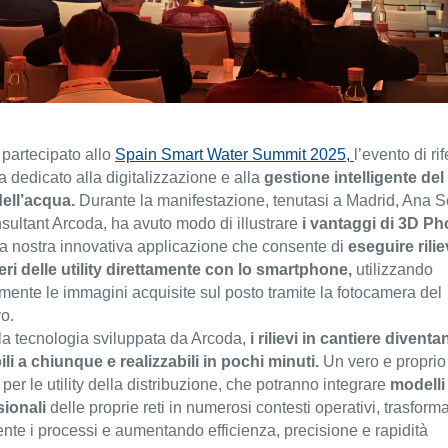
partecipato allo
Spain Smart Water Summit 2025,
l’evento di ri
 dedicato alla digitalizzazione e alla
gestione intelligente del
ell’acqua.
Durante la manifestazione, tenutasi a Madrid, Ana S
sultant Arcoda, ha avuto modo di illustrare
i vantaggi di 3D Ph
a nostra innovativa applicazione che consente di
eseguire riliev
eri delle utility direttamente con lo smartphone,
utilizzando
ente le immagini acquisite sul posto tramite la fotocamera del
vo.
la tecnologia sviluppata da Arcoda,
i rilievi in cantiere diventa
li a chiunque e realizzabili in pochi minuti.
Un vero e proprio 
e per le utility della distribuzione, che potranno integrare
modelli 
sionali
delle proprie reti in numerosi contesti operativi, trasfor
nte i processi e aumentando efficienza, precisione e rapidità