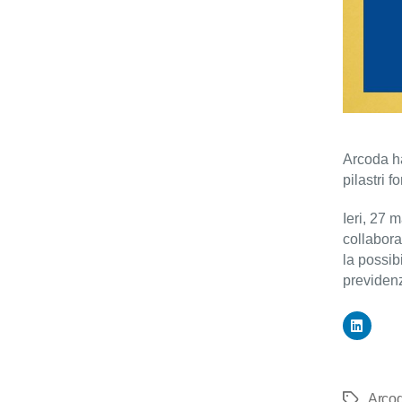
Arcoda ha
pilastri 
Ieri, 27 
collabora
la possib
previden
Arco
Tag