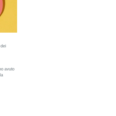
 dei
no avuto
la