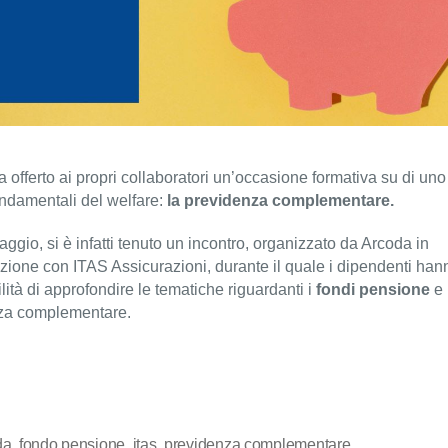
 offerto ai propri collaboratori un’occasione formativa su di uno
fondamentali del welfare:
la previdenza complementare.
maggio, si è infatti tenuto un incontro, organizzato da Arcoda in
zione con ITAS Assicurazioni, durante il quale i dipendenti han
ilità di approfondire le tematiche riguardanti i
fondi pensione
e 
za complementare.
da
,
fondo pensione
,
itas
,
previdenza complementare