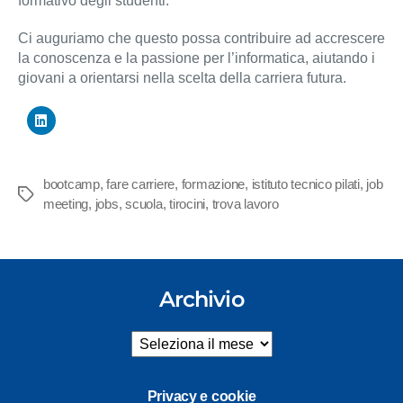
formativo degli studenti.
Ci auguriamo che questo possa contribuire ad accrescere
la conoscenza e la passione per l’informatica, aiutando i
giovani a orientarsi nella scelta della carriera futura.
bootcamp
,
fare carriere
,
formazione
,
istituto tecnico pilati
,
job
Tag
meeting
,
jobs
,
scuola
,
tirocini
,
trova lavoro
Archivio
Archivio
Privacy e cookie