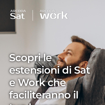
Scopri le
estensioni di Sat
e Work che
faciliteranno il